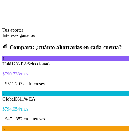
Tus aportes
Intereses ganados
Compara:
¿cuánto ahorrarías en cada cuenta?
1
Ualá
12
% EA
Seleccionada
$
790.733
/mes
+$
511.207
en intereses
2
Global66
11
% EA
$
794.054
/mes
+$
471.352
en intereses
3