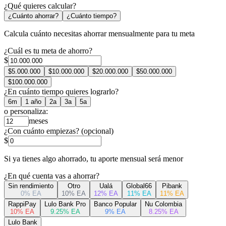
¿Qué quieres calcular?
¿Cuánto ahorrar?
¿Cuánto tiempo?
Calcula cuánto necesitas ahorrar mensualmente para tu meta
¿Cuál es tu meta de ahorro?
$
$
5.000.000
$
10.000.000
$
20.000.000
$
50.000.000
$
100.000.000
¿En cuánto tiempo quieres lograrlo?
6m
1 año
2a
3a
5a
o personaliza:
meses
¿Con cuánto empiezas?
(opcional)
$
Si ya tienes algo ahorrado, tu aporte mensual será menor
¿En qué cuenta vas a ahorrar?
Sin rendimiento
Otro
Ualá
Global66
Pibank
0% EA
10% EA
12% EA
11% EA
11% EA
RappiPay
Lulo Bank Pro
Banco Popular
Nu Colombia
10% EA
9.25% EA
9% EA
8.25% EA
Lulo Bank