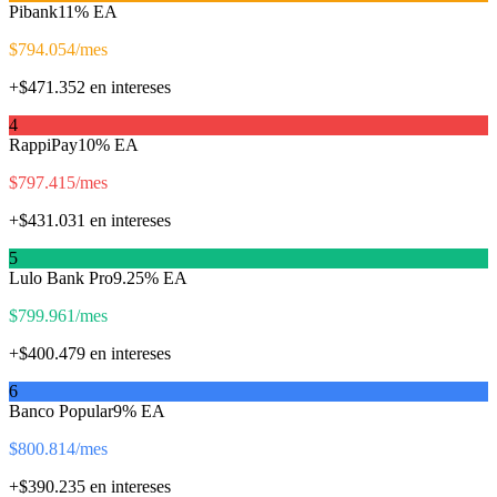
Pibank
11
% EA
$
794.054
/mes
+$
471.352
en intereses
4
RappiPay
10
% EA
$
797.415
/mes
+$
431.031
en intereses
5
Lulo Bank Pro
9.25
% EA
$
799.961
/mes
+$
400.479
en intereses
6
Banco Popular
9
% EA
$
800.814
/mes
+$
390.235
en intereses