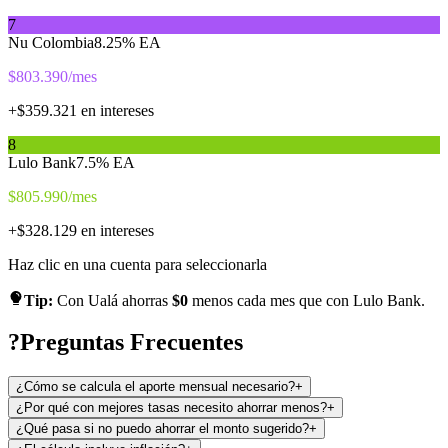
7
Nu Colombia
8.25
% EA
$
803.390
/mes
+$
359.321
en intereses
8
Lulo Bank
7.5
% EA
$
805.990
/mes
+$
328.129
en intereses
Haz clic en una cuenta para seleccionarla
Tip:
Con
Ualá
ahorras
$
0
menos cada mes que con
Lulo Bank
.
?
Preguntas Frecuentes
¿Cómo se calcula el aporte mensual necesario?
+
¿Por qué con mejores tasas necesito ahorrar menos?
+
¿Qué pasa si no puedo ahorrar el monto sugerido?
+