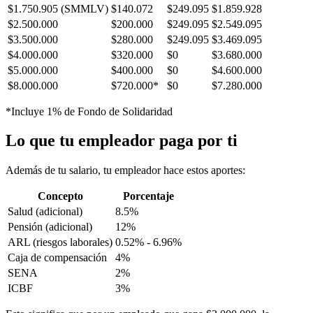
$1.750.905 (SMMLV)
$140.072
$249.095
$1.859.928
$2.500.000
$200.000
$249.095
$2.549.095
$3.500.000
$280.000
$249.095
$3.469.095
$4.000.000
$320.000
$0
$3.680.000
$5.000.000
$400.000
$0
$4.600.000
$8.000.000
$720.000*
$0
$7.280.000
*Incluye 1% de Fondo de Solidaridad
Lo que tu empleador paga por ti
Además de tu salario, tu empleador hace estos aportes:
Concepto
Porcentaje
Salud (adicional)
8.5%
Pensión (adicional)
12%
ARL (riesgos laborales)
0.52% - 6.96%
Caja de compensación
4%
SENA
2%
ICBF
3%