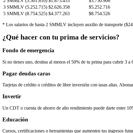
2 SMMLV (3.501.810)
$
1.875.453
$
3.750.906
3 SMMLV (5.252.715)
$
2.626.358
$
5.252.716
5 SMMLV (8.754.525)
$
4.377.263
$
8.754.526
* Los salarios de hasta 2 SMMLV incluyen auxilio de transporte ($
24
¿Qué hacer con tu prima de servicios?
Fondo de emergencia
Si no tienes uno, destina al menos el 50% de tu prima para cubrir 3 a 
Pagar deudas caras
Tarjetas de crédito o créditos de libre inversión con tasas altas. Abonar 
Invertir
Un CDT o cuenta de ahorro de alto rendimiento puede darte entre 1
Educación
Cursos, certificaciones o herramientas que aumenten tus ingresos futu