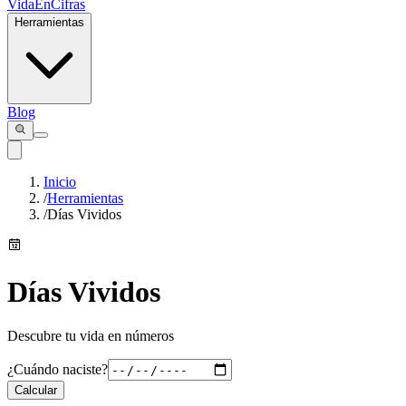
VidaEnCifras
Herramientas
Blog
Inicio
/
Herramientas
/
Días Vividos
Días Vividos
Descubre tu vida en números
¿Cuándo naciste?
Calcular