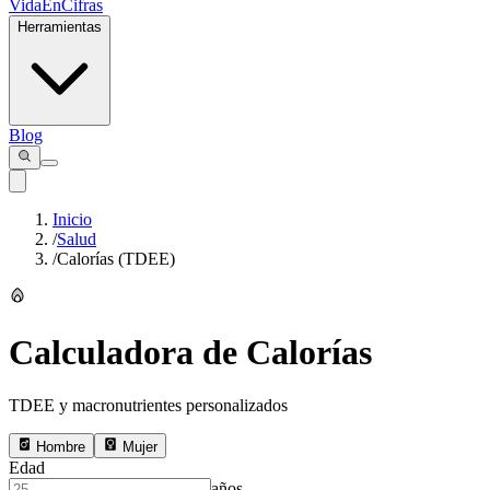
VidaEnCifras
Herramientas
Blog
Inicio
/
Salud
/
Calorías (TDEE)
Calculadora de Calorías
TDEE y macronutrientes personalizados
Hombre
Mujer
Edad
años