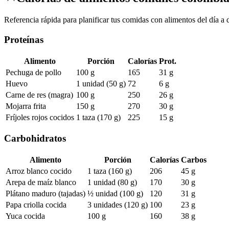
Referencia rápida para planificar tus comidas con alimentos del día a d
Proteínas
Alimento
Porción
Calorías
Prot.
Pechuga de pollo
100 g
165
31 g
Huevo
1 unidad (50 g)
72
6 g
Carne de res (magra)
100 g
250
26 g
Mojarra frita
150 g
270
30 g
Fríjoles rojos cocidos
1 taza (170 g)
225
15 g
Carbohidratos
Alimento
Porción
Calorías
Carbos
Arroz blanco cocido
1 taza (160 g)
206
45 g
Arepa de maíz blanco
1 unidad (80 g)
170
30 g
Plátano maduro (tajadas)
½ unidad (100 g)
120
31 g
Papa criolla cocida
3 unidades (120 g)
100
23 g
Yuca cocida
100 g
160
38 g