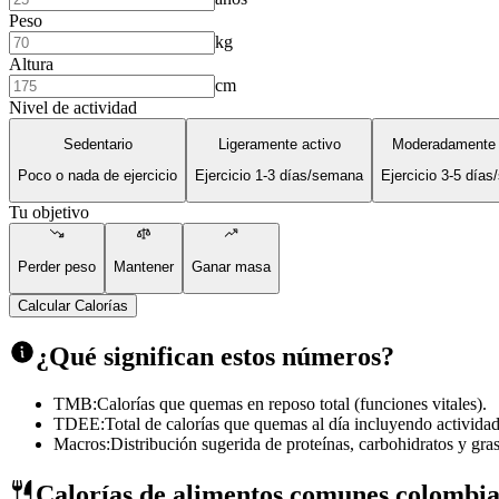
Peso
kg
Altura
cm
Nivel de actividad
Sedentario
Ligeramente activo
Moderadamente 
Poco o nada de ejercicio
Ejercicio 1-3 días/semana
Ejercicio 3-5 día
Tu objetivo
Perder peso
Mantener
Ganar masa
Calcular Calorías
¿Qué significan estos números?
TMB:
Calorías que quemas en reposo total (funciones vitales).
TDEE:
Total de calorías que quemas al día incluyendo actividad
Macros:
Distribución sugerida de proteínas, carbohidratos y gras
Calorías de alimentos comunes colombi