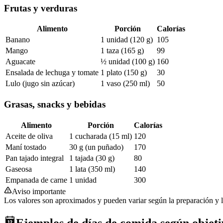
Frutas y verduras
Alimento
Porción
Calorías
Banano
1 unidad (120 g)
105
Mango
1 taza (165 g)
99
Aguacate
½ unidad (100 g)
160
Ensalada de lechuga y tomate
1 plato (150 g)
30
Lulo (jugo sin azúcar)
1 vaso (250 ml)
50
Grasas, snacks y bebidas
Alimento
Porción
Calorías
Aceite de oliva
1 cucharada (15 ml)
120
Maní tostado
30 g (un puñado)
170
Pan tajado integral
1 tajada (30 g)
80
Gaseosa
1 lata (350 ml)
140
Empanada de carne
1 unidad
300
Aviso importante
Los valores son aproximados y pueden variar según la preparación y l
Ejemplos de días de comida según objeti